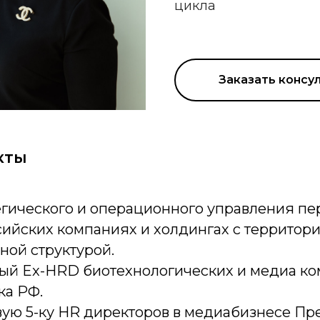
цикла
Заказать консу
кты
тегического и операционного управления пе
ийских компаниях и холдингах с территори
ной структурой.
ый Ex-HRD биотехнологических и медиа ко
ка РФ.
вую 5-ку HR директоров в медиабизнесе Пр