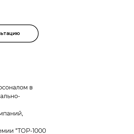
льтацию
рсоналом в
ально-
мпаний,
емии "ТОР-1000