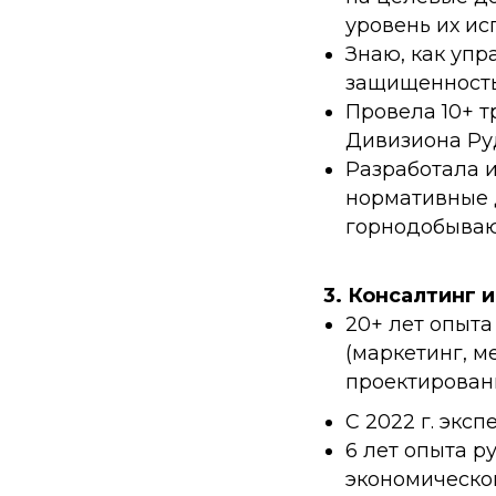
уровень их ис
Знаю, как уп
защищенность
Провела 10+ 
Дивизиона Руд
Разработала 
нормативные 
горнодобыва
3. Консалтинг 
20+ лет опыта
(маркетинг, м
проектировани
С 2022 г. экс
6 лет опыта 
экономическог