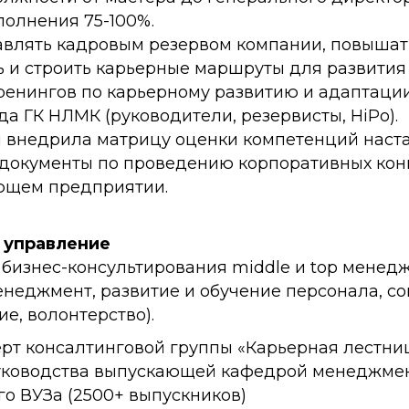
полнения 75-100%.
равлять кадровым резервом компании, повышат
 и строить карьерные маршруты для развития
тренингов по карьерному развитию и адаптаци
а ГК НЛМК (руководители, резервисты, HiPo).
и внедрила матрицу оценки компетенций наста
документы по проведению корпоративных кон
ющем предприятии.
и управление
 бизнес-консультирования middle и top менед
енеджмент, развитие и обучение персонала, с
е, волонтерство).
перт консалтинговой группы «Карьерная лестниц
руководства выпускающей кафедрой менеджме
о ВУЗа (2500+ выпускников)