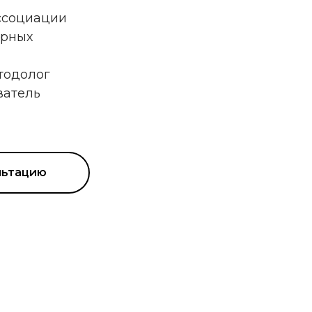
ссоциации
ерных
тодолог
ватель
льтацию