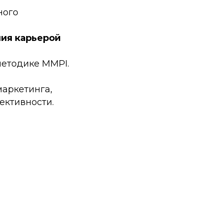
ного
ия карьерой
методике MMPI.
аркетинга,
ективности.