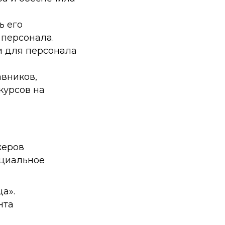
ь его
 персонала.
и для персонала
вников,
курсов на
жеров
оциальное
а».
нта