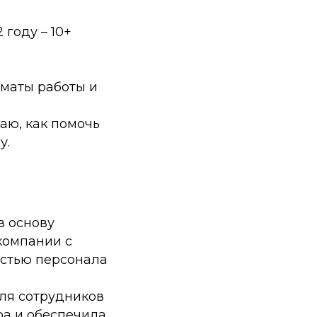
году – 10+
рматы работы и
наю, как помочь
у.
в основу
компании с
остью персонала
ля сотрудников
ра и обеспечила