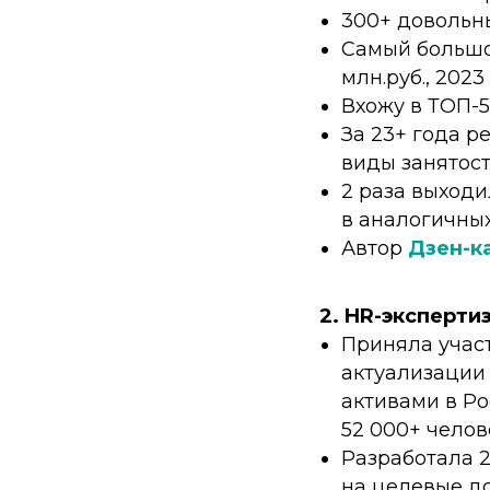
300+ довольны
Самый большо
млн.руб., 2023 
Вхожу в ТОП-5
За 23+ года р
виды занятост
2 раза выходи
в аналогичных
Автор
Дзен-к
2. HR
-эксперти
Приняла участ
актуализации
активами в Р
52 000+ челов
Разработала 
на целевые д