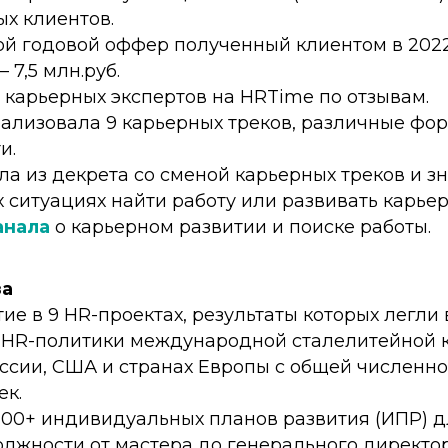
х клиентов.
й годовой оффер полученный клиентом в 2022 
– 7,5 млн.руб.
 карьерных экспертов на HRTime по отзывам.
еализовала 9 карьерных треков, различные фо
и.
ла из декрета со сменой карьерных треков и з
 ситуациях найти работу или развивать карьер
анала
о карьерном развитии и поиске работы.
за
ие в 9 HR-проектах, результаты которых легли 
 HR-политики международной сталелитейной 
оссии, США и странах Европы с общей численн
ек.
200+ индивидуальных планов развития (ИПР) д
олжности от мастера до генерального директо