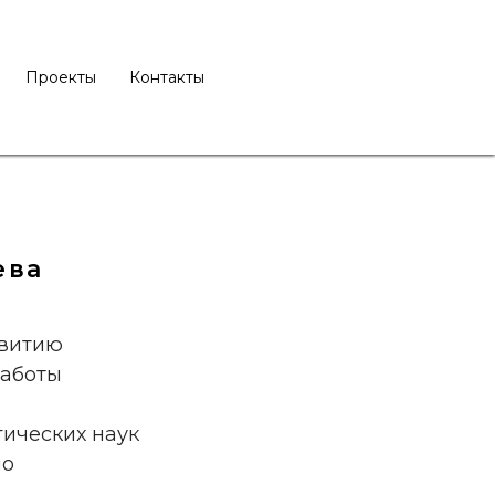
Проекты
Контакты
ева
звитию
работы
ических наук
по