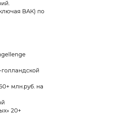
ий.
включая ВАК) по
ngellenge
о-голландской
60+ млн.руб. на
ой
ых» 20+