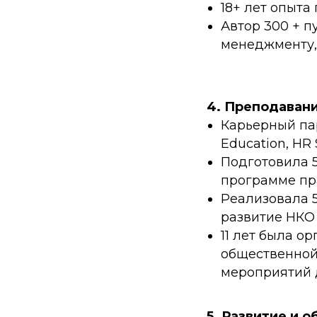
18+ лет опыта
Автор 300 + п
менеджменту,
4. Преподавани
Карьерный пар
Education, HR
Подготовила 5
программе пра
Реализовала 5
развитие НКО 
11 лет была о
общественной
мероприятий д
5. Развитие и 