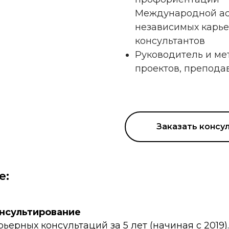
Международной а
независимых карь
консультантов
Руководитель и ме
проектов, препода
Заказать консу
е:
онсультирование
рьерных консультаций за 5 лет (начиная с 2019).